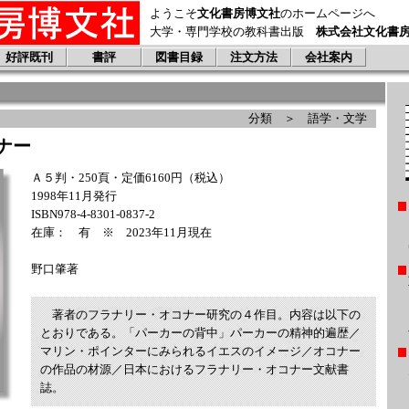
ようこそ
文化書房博文社
のホームページへ
大学・専門学校の教科書出版
株式会社文化書
好評既刊
書評
図書目録
注文方法
会社案内
分類 ＞ 語学・文学
ナー
Ａ５判・250頁・定価6160円（税込）
1998年11月発行
ISBN978-4-8301-0837-2
在庫： 有 ※ 2023年11月現在
野口肇著
著者のフラナリー・オコナー研究の４作目。内容は以下の
とおりである。「パーカーの背中」パーカーの精神的遍歴／
マリン・ポインターにみられるイエスのイメージ／オコナー
の作品の材源／日本におけるフラナリー・オコナー文献書
誌。