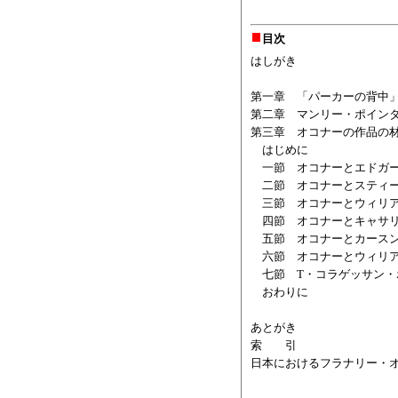
目次
はしがき
第一章 「パーカーの背中
第二章 マンリー・ポイン
第三章 オコナーの作品の
はじめに
一節 オコナーとエドガー
二節 オコナーとスティー
三節 オコナーとウィリア
四節 オコナーとキャサリ
五節 オコナーとカースン
六節 オコナーとウィリア
七節 T・コラゲッサン・
おわりに
あとがき
索 引
日本におけるフラナリー・