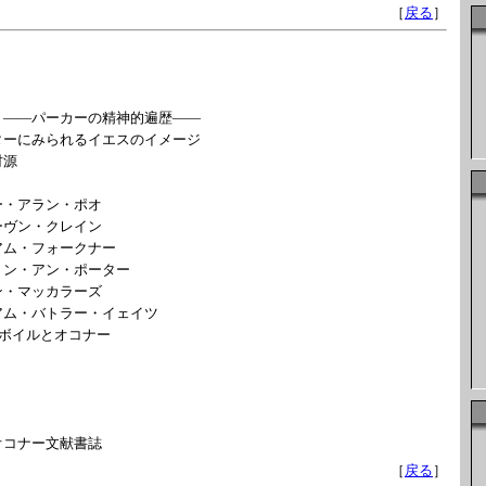
［
戻る
］
」――パーカーの精神的遍歴――
ターにみられるイエスのイメージ
材源
・アラン・ポオ
ヴン・クレイン
ム・フォークナー
ン・アン・ポーター
・マッカラーズ
ム・バトラー・イェイツ
ボイルとオコナー
オコナー文献書誌
［
戻る
］