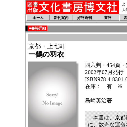
よ
大
ホーム
新刊案内
好評既刊
書評
■書籍詳細
京都・上七軒
一鶴の羽衣
四六判・454頁・
2002年07月発行
ISBN978-4-8301-
在庫： 有 ※ 2
島崎英治著
本書は、京都
に、数奇な運命