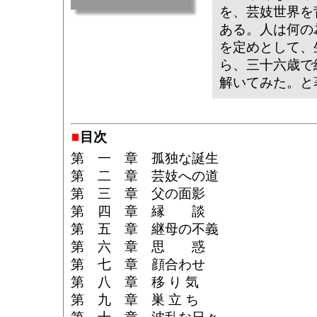
を、芸妓世界を
ある。人は何の
を定めとして、
ら、三十六歳で
解いてみた。と
目次
第 一 章 孤独な誕生
第 二 章 芸妓への道
第 三 章 父の面影
第 四 章 縁 談
第 五 章 継母の不義
第 六 章 思 惑
第 七 章 顔合わせ
第 八 章 移 り 気
第 九 章 巣 立 ち