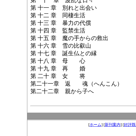
第 十 章 波乱な日々
第 十一 章 別れと出会い
第 十二 章 同棲生活
第 十三 章 暴力の代償
第 十四 章 監禁生活
第 十五 章 魔の手からの救出
第 十六 章 雪の比叡山
第 十七 章 誕生仏との縁
第 十八 章 母 心
第 十九 章 再 婚
第 二十 章 女 将
第二十一章 返 魂（へんこん）
第二十二章 親から子へ
[
ホーム
] [
新刊案内
] [
好評既