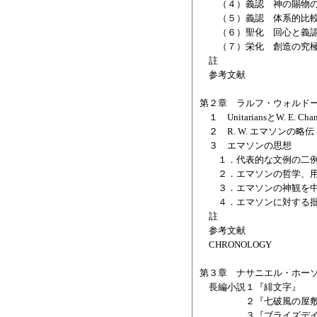
（４）義認 神の賜物
（５）義認 体系的比
（６）聖化 回心と義認
（７）栄化 創造の究極
註
参考文献
第２章 ラルフ・ウォルド
１ UnitariansとW. E. Chann
２ R. W. エマソンの略伝
３ エマソンの思想
１．代表的な文例の二
２．エマソンの哲学、
３．エマソンの神観を中
４．エマソンに対する
註
参考文献
CHRONOLOGY
第３章 ナサニエル・ホー
長編小説１『緋文字』
２『七破風の屋敷
３『ブライズデイル