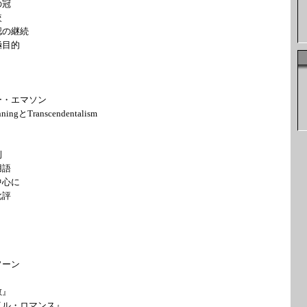
の冠
較
の継続
目的
ー・エマソン
ingとTranscendentalism
例
用語
心に
批評
ソーン
』
・ロマンス』