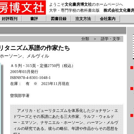
ようこそ
文化書房博文社
のホームページへ
大学・専門学校の教科書出版
株式会社文化書
好評既刊
書評
図書目録
注文方法
会社案内
分類 ＞ 語学・文学
リタニズム系譜の作家たち
ホーソーン、メルヴィル
Ａ５判・315頁・定価2750円（税込）
2005年03月発行
ISBN978-4-8301-1048-1
在庫： 有 ※ 2023年11月現在
曽我部学著
アメリカ・ピューリタニズムを体系化したジョナサン・エ
ドワーズとその系譜にあたる三大作家、ラルフ・ウォルド
ー・エマソン、ナサニエル・ホーソーン、ハーマン・メルヴ
ィルの研究である。彼らの略伝、年譜や作品からその思想を