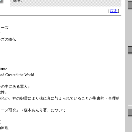
探る。
［
戻る
］
ワーズ
て
ズの略伝
rtue
Created the World
の中にある罪人』
性』
が、神の御霊により魂に直に与えられていることが聖書的・合理的
ーズ研究』（森本あんり著）について
恵
原理