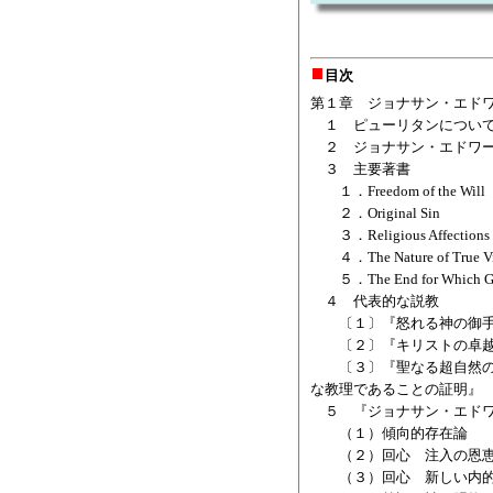
目次
第１章 ジョナサン・エド
１ ピューリタンについ
２ ジョナサン・エドワー
３ 主要著書
１．Freedom of the Will
２．Original Sin
３．Religious Affections
４．The Nature of True Vi
５．The End for Which God 
４ 代表的な説教
〔１〕『怒れる神の御手
〔２〕『キリストの卓越
〔３〕『聖なる超自然の光
な教理であることの証明』
５ 『ジョナサン・エドワ
（１）傾向的存在論
（２）回心 注入の恩
（３）回心 新しい内的