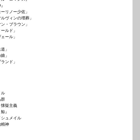
』
ーリノー少佐」
ヴィンの埋葬」
・ブラウン」
ルド」
ール」
道」
娘」
ンド」
ィル
品群
懐疑主義
、鯨』
シュメイル
精神