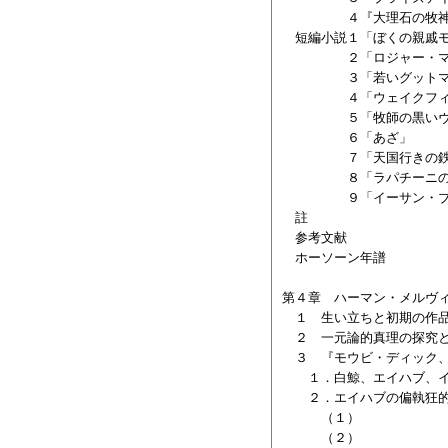
４『大理石の牧神
短編小説１「ぼくの親戚モ
２「ロジャー・マル
３「若いグットマン
４「ウェイクフィー
５「牧師の黒いヴェ
６「あざ」
７「天国行きの鉄
８「ラパチーニの
９「イーサン・ブラ
註
参考文献
ホーソーン年譜
第４章 ハーマン・メルヴ
１ 生い立ちと初期の作
２ 一元論的真理の探究と
３ 『モウビ・ディック
１．白鯨、エイハブ、イ
２．エイハブの偏執狂的
（１）
（２）