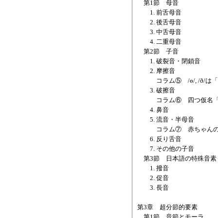
第1節 母音
1. 前舌母音
2. 後舌母音
3. 中舌母音
4. 二重母音
第2節 子音
1. 破裂音・閉鎖音
2. 摩擦音
コラム⑤ /ɵ/, /ð/は
3. 破擦音
コラム⑥ 四つ仮名「
4. 鼻音
5. 流音・半母音
コラム⑦ 赤ちゃんの
6. 反り舌音
7. その他の子音
第3節 日本語の特殊音素
1. 撥音
2. 促音
3. 長音
第3章 超分節的要素
第1節 音節とモーラ