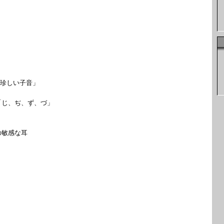
「珍しい子音」
じ、ぢ、ず、づ」
敏感な耳