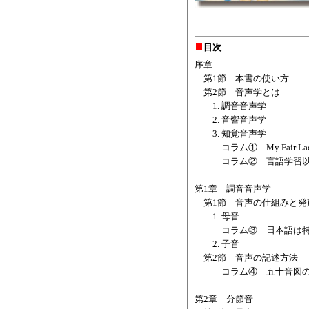
目次
序章
第1節 本書の使い方
第2節 音声学とは
1. 調音音声学
2. 音響音声学
3. 知覚音声学
コラム① My Fair L
コラム② 言語学習以外
第1章 調音音声学
第1節 音声の仕組みと発
1. 母音
コラム③ 日本語は特
2. 子音
第2節 音声の記述方法
コラム④ 五十音図の
第2章 分節音