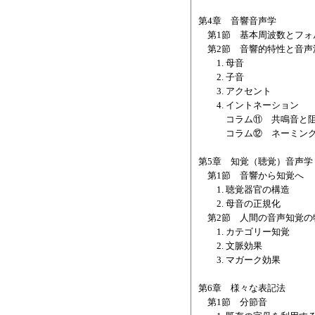
第4章 音響音声学
第1節 基本周波数とフォ
第2節 音響的特性と音声
1. 母音
2. 子音
3. アクセント
4. イントネーション
コラム⑪ 共鳴音と阻
コラム⑫ ネーミング
第5章 知覚（聴覚）音声学
第1節 音響から知覚へ
1. 聴覚器官の構造
2. 母音の正規化
第2節 人間の音声知覚の
1. カテゴリー知覚
2. 文脈効果
3. マガーク効果
第6章 様々な表記法
第1節 分節音