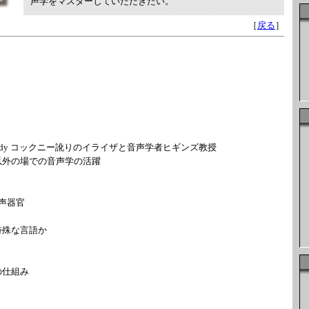
声学をマスターしていただきたい。
［
戻る
］
ady コックニー訛りのイライザと音声学者ヒギンズ教授
の場での音声学の活躍
声器官
殊な言語か
仕組み