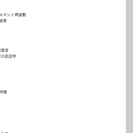
ルマント周波数
波形
害音
の言語学
特徴