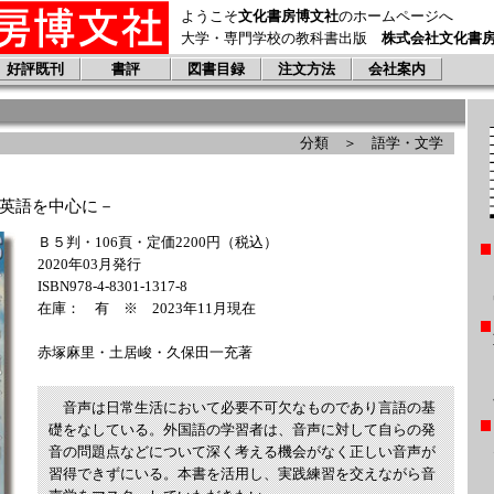
ようこそ
文化書房博文社
のホームページへ
大学・専門学校の教科書出版
株式会社文化書
好評既刊
書評
図書目録
注文方法
会社案内
分類 ＞ 語学・文学
英語を中心に－
Ｂ５判・106頁・定価2200円（税込）
2020年03月発行
ISBN978-4-8301-1317-8
在庫： 有 ※ 2023年11月現在
赤塚麻里・土居峻・久保田一充著
音声は日常生活において必要不可欠なものであり言語の基
礎をなしている。外国語の学習者は、音声に対して自らの発
音の問題点などについて深く考える機会がなく正しい音声が
習得できずにいる。本書を活用し、実践練習を交えながら音