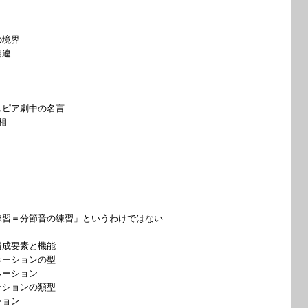
の境界
相違
ピア劇中の名言
相
ト
＝分節音の練習」というわけではない
構成要素と機能
ネーションの型
ネーション
ションの類型
ション