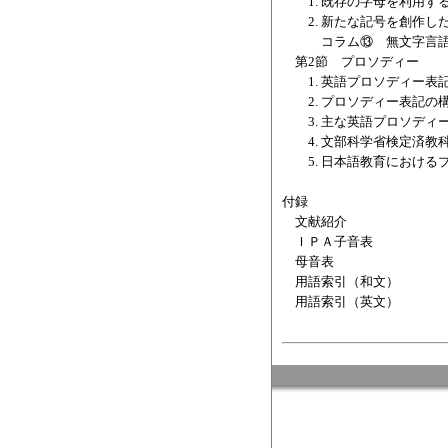
1. 既存の字母を利用す
2. 新たな記号を創作し
コラム⑬ 無文字言
第2節 プロソディー
1. 英語プロソディー表
2. プロソディー表記の
3. 主な英語プロソディ
4. 文部科学省検定済教
5. 日本語教育における
付録
文献紹介
ＩＰＡ子音表
母音表
用語索引（和文）
用語索引（英文）