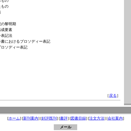
るもの
たもの
語
記の黎明期
構成要素
ー表記法
科書におけるプロソディー表記
プロソディー表記
［
戻る
］
[
ホーム
] [
新刊案内
] [
好評既刊
] [
書評
] [
図書目録
] [
注文方法
] [
会社案内
]
メール